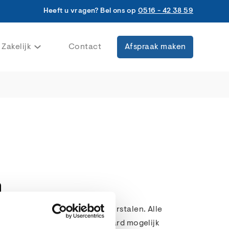
Heeft u vragen? Bel ons op
0516 - 42 38 59
Zakelijk
Contact
Afspraak maken
n
u twee verschillende types kleurstalen. Alle
oogste kwaliteit. Het is uiteraard mogelijk