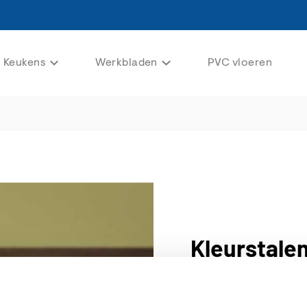
Keukens
Werkbladen
PVC vloeren
Kleurstale
Bij THT Terpstra vindt 
varianten zijn van de h