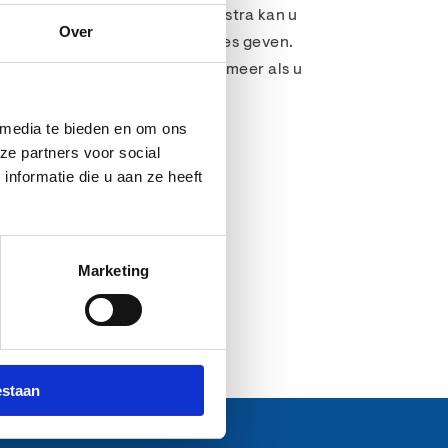
k in het echt te zien. THT Terpstra kan u
Over
aanraden en persoonlijk advies geven.
oom van THT Terpstra in Waskemeer als u
 media te bieden en om ons
en:
ze partners voor social
nformatie die u aan ze heeft
Composiet
Marketing
estaan