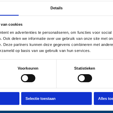
om deze kleurstalen oo
Details
meerdere combinaties 
Kom langs in de showr
 van cookies
interesse heeft!
ent en advertenties te personaliseren, om functies voor social
Bekijk onze kleurstal
. Ook delen we informatie over uw gebruik van onze site met on
e. Deze partners kunnen deze gegevens combineren met andere i
Toplaminaat
erzameld op basis van uw gebruik van hun services.
Voorkeuren
Statistieken
Selectie toestaan
Alles to