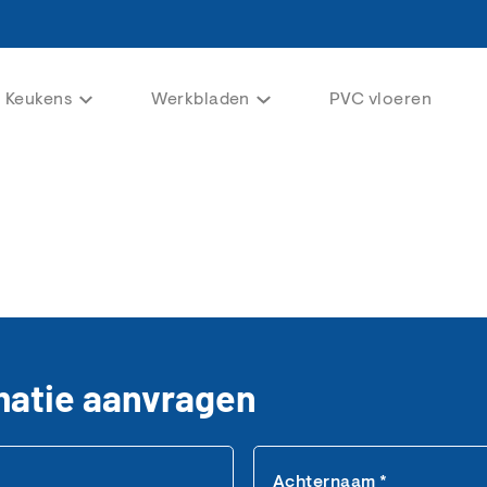
Keukens
Werkbladen
PVC vloeren
matie aanvragen
Achternaam *