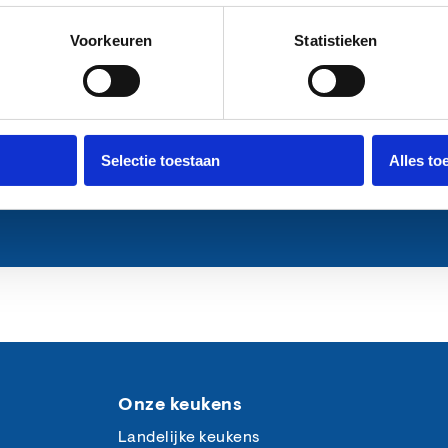
Voorkeuren
Statistieken
 foto of bijlage mee
Selectie toestaan
Alles to
Versturen
Onze keukens
Landelijke keukens